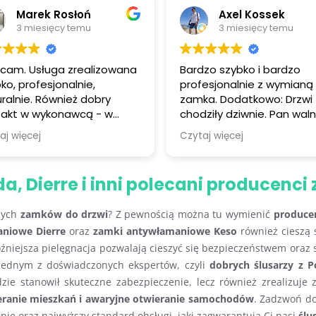
Marek Rosłoń
Axel Kossek
3 miesięcy temu
3 miesięcy temu
cam. Usługa zrealizowana
Bardzo szybko i bardzo
ko, profesjonalnie,
profesjonalnie z wymianą
uralnie. Również dobry
zamka. Dodatkowo: Drzwi
takt w wykonawcą - w
chodziły dziwnie. Pan waln
padku opóźnienia telefon
raz młotkiem. Drzwi chod
aj więcej
Czytaj więcej
formacją. Wszystko bardzo
dobrze.
 Dierre i inni polecani producenc
dnych
zamków do drzwi
? Z pewnością można tu wymienić
produce
niowe Dierre
oraz
zamki antywłamaniowe Keso
również cieszą 
óźniejsza pielęgnacja pozwalają cieszyć się bezpieczeństwem oraz 
 jednym z doświadczonych ekspertów, czyli
dobrych ślusarzy z
ie stanowił skuteczne zabezpieczenie, lecz również zrealizuje
eranie mieszkań i awaryjne otwieranie samochodów
. Zadzwoń d
enie oraz najwyższy standard obsługi, jaki zagwarantują Ci nasi
ślu