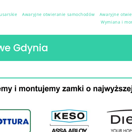
lusarskie
Awaryjne otwieranie samochodów
Awaryjne otwie
Wymiana i mo
we Gdynia