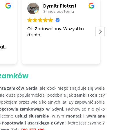
Dymitr Płotast
A
3 miesięcy temu
4
Ok. Zadowolony. Wszystko
Polecam
działa.
został r
ekspreso
ął
zamek te
zą
i zamków
nta zamków Gerda
, ale obok niego znajduje się wiele
się dużą popularnością, podobnie jak
zamki Ikon
czy
spokojem przez wiele kolejnych lat. By zapewnić sobie
 Pogotowia zamkowego w Gdyni
. Fachowiec nie tylko
 zlecone
usługi ślusarskie
, w tym
montaż i wymianę
o
Pogotowia ślusarskiego z Gdyni
, które jest czynne
7
sarze
. Tel.:
600-277-499