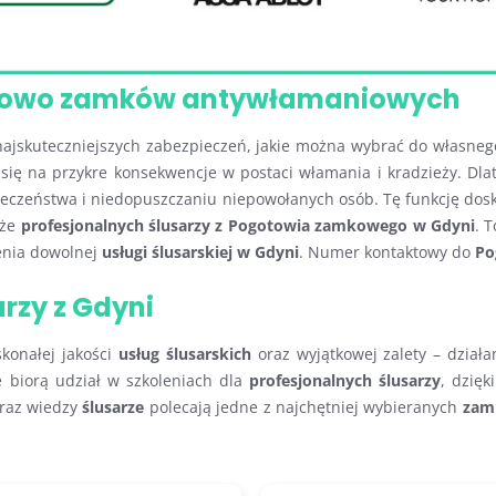
ciowo zamków antywłamaniowych
najskuteczniejszych zabezpieczeń, jakie można wybrać do własne
ię na przykre konsekwencje w postaci włamania i kradzieży. Dla
eczeństwa i niedopuszczaniu niepowołanych osób. Tę funkcję dos
kże
profesjonalnych ślusarzy z Pogotowia zamkowego w Gdyni
. 
enia dowolnej
usługi ślusarskiej w Gdyni
. Numer kontaktowy do
Po
rzy z Gdyni
skonałej jakości
usług ślusarskich
oraz wyjątkowej zalety – dział
e biorą udział w szkoleniach dla
profesjonalnych ślusarzy
, dzię
oraz wiedzy
ślusarze
polecają jedne z najchętniej wybieranych
zam