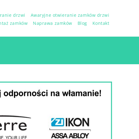
ranie drzwi
Awaryjne otwieranie zamków drzwi
ntaż zamków
Naprawa zamków
Blog
Kontakt