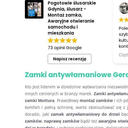
Pogotowie ślusarskie
Gdynia, ślusarz -
Montaż zamka,
Awaryjne otwieranie
samochodu i
Pole
mieszkania
szyb
kult
kon
73 opinii Google
przy
Czyt
z in
Napisz recenzję
ok.
Zamki antywłamaniowe Gerda,
Kto jest liderem w dziedzinie wytwarzania niezawo
innych cenionych w branży marek.
Zamki antywłama
zamki Mottura
. Prawidłowy
montaż zamków
i ich p
komfort i pełną ochronę, warto skonsultować się z
doradzi, jaki
zamek antywłamaniowy do drzwi
będz
zamków
,
naprawę zamków
bądź też
awaryjne otwi
dni w tygodniu
, i wybierz profesjonalizm, doświadcz