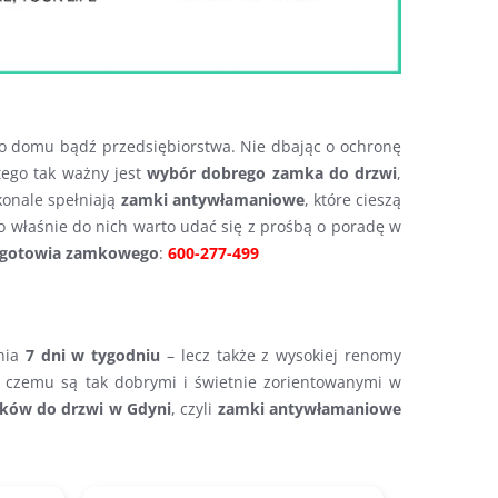
go domu bądź przedsiębiorstwa. Nie dbając o ochronę
tego tak ważny jest
wybór dobrego zamka do drzwi
,
konale spełniają
zamki antywłamaniowe
, które cieszą
To właśnie do nich warto udać się z prośbą o poradę w
gotowia zamkowego
:
600-277-499
ania
7 dni w tygodniu
– lecz także z wysokiej renomy
ki czemu są tak dobrymi i świetnie zorientowanymi w
ków do drzwi w Gdyni
, czyli
zamki antywłamaniowe