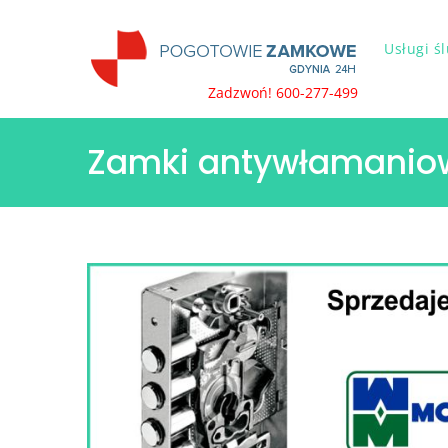
Skip
to
Usługi ś
content
Zadzwoń! 600-277-499
Zamki antywłamanio