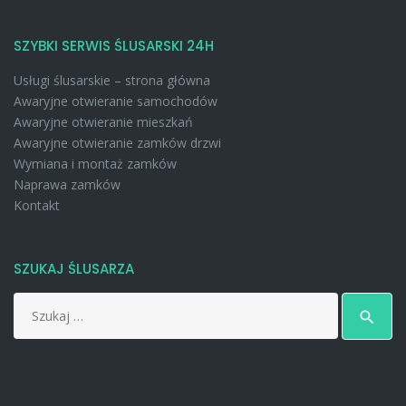
SZYBKI SERWIS ŚLUSARSKI 24H
Usługi ślusarskie – strona główna
Awaryjne otwieranie samochodów
Awaryjne otwieranie mieszkań
Awaryjne otwieranie zamków drzwi
Wymiana i montaż zamków
Naprawa zamków
Kontakt
SZUKAJ ŚLUSARZA
Search
search
for: