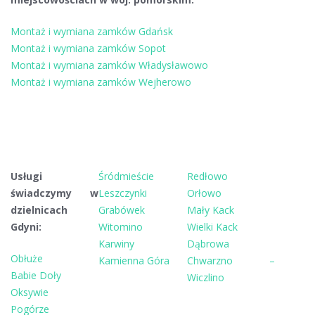
Montaż i wymiana zamków Gdańsk
Montaż i wymiana zamków Sopot
Montaż i wymiana zamków Władysławowo
Montaż i wymiana zamków Wejherowo
Usługi
Śródmieście
Redłowo
świadczymy w
Leszczynki
Orłowo
dzielnicach
Grabówek
Mały Kack
Gdyni:
Witomino
Wielki Kack
Karwiny
Dąbrowa
Obłuże
Kamienna Góra
Chwarzno –
Babie Doły
Wiczlino
Oksywie
Pogórze