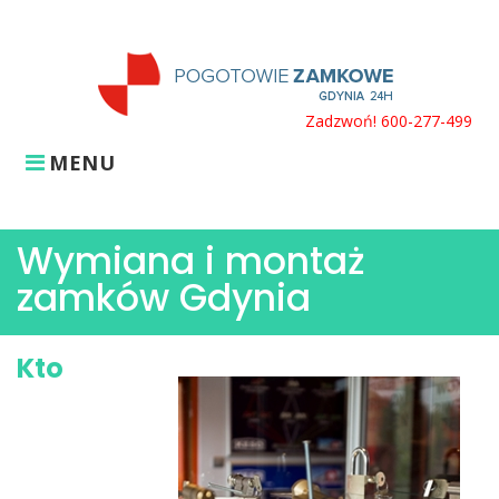
Skip
to
content
Zadzwoń! 600-277-499
MENU
Wymiana i montaż
zamków Gdynia
Kto