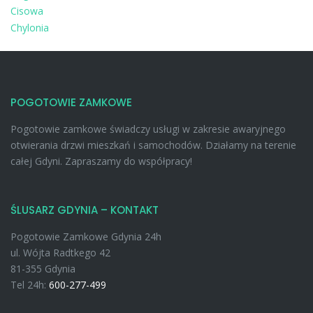
Cisowa
Chylonia
POGOTOWIE ZAMKOWE
Pogotowie zamkowe świadczy usługi w zakresie awaryjnego
otwierania drzwi mieszkań i samochodów. Działamy na terenie
całej Gdyni. Zapraszamy do współpracy!
ŚLUSARZ GDYNIA – KONTAKT
Pogotowie Zamkowe Gdynia 24h
ul. Wójta Radtkego 42
81-355 Gdynia
Tel 24h:
600-277-499