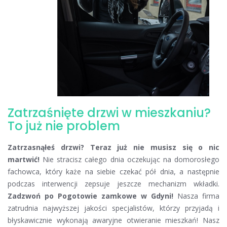
Zatrzaśnięte drzwi w mieszkaniu?
To już nie problem
Zatrzasnąłeś drzwi? Teraz już nie musisz się o nic
martwić!
Nie stracisz całego dnia oczekując na domorosłego
fachowca, który każe na siebie czekać pół dnia, a następnie
podczas interwencji zepsuje jeszcze mechanizm wkładki.
Zadzwoń po Pogotowie zamkowe w Gdyni!
Nasza firma
zatrudnia najwyższej jakości specjalistów, którzy przyjadą i
błyskawicznie wykonają awaryjne otwieranie mieszkań! Nasz