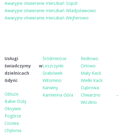
Awaryjne otwieranie mieszkań Sopot
Awaryjne otwieranie mieszkań Władysławowo
Awaryjne otwieranie mieszkań Wejherowo
Usługi
Śródmieście
Redłowo
świadczymy w
Leszczynki
Orłowo
dzielnicach
Grabówek
Mały Kack
Gdyni:
Witomino
Wielki Kack
Karwiny
Dąbrowa
Obłuże
Kamienna Góra
Chwarzno –
Babie Doły
Wiczlino
Oksywie
Pogórze
Cisowa
Chylonia