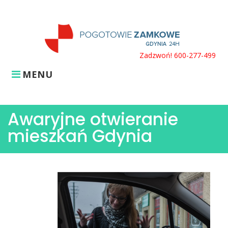
Skip
to
content
Zadzwoń! 600-277-499
MENU
Awaryjne otwieranie
mieszkań Gdynia