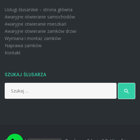
Usługi ślusarskie – strona główna
Awaryjne otwieranie samochodów
Awaryjne otwieranie mieszkań
Awaryjne otwieranie zamków drzwi
Wymiana i montaż zamków
Naprawa zamków
Kontakt
SZUKAJ ŚLUSARZA
Search
search
for: