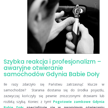
Szybka reakcja i profesjonalizm –
awaryjne otwieranie
samochodów Gdynia Babie Doły
Ile razy zdarzyło się Państwu zatrzasnąć klucze w
samochodzie? Starania dostania się do środka pojazdu,
zazwyczaj kończyły się pewnie zniszczonymi drzwiami lub
rozbitą szybą. Koniec z tym!
Pogotowie zamkowe Gdynia
Babie Doły
specjalizuje się w awaryjnym otwieraniu