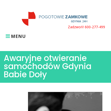
Skip
to
content
Zadzwoń! 600-277-499
MENU
Awaryjne otwieranie
samochodów Gdynia
Babie Doły