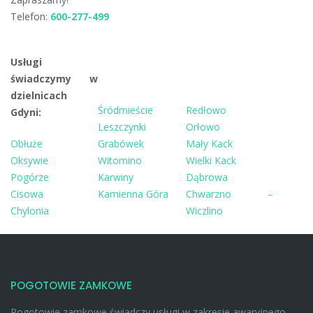
Telefon:
600-277-499
Usługi
świadczymy w
dzielnicach
Śródmieście
Redłowo
Gdyni:
Leszczynki
Orłowo
Obłuże
Grabówek
Mały Kack
Oksywie
Witomino
Wielki Kack
Pogórze
Karwiny
Dąbrowa
Cisowa
Kamienna Góra
Chwarzno –
Chylonia
Wiczlino
POGOTOWIE ZAMKOWE
Pogotowie zamkowe świadczy usługi w zakresie awaryjnego