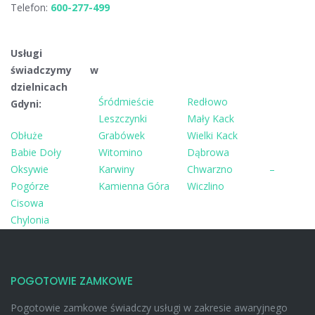
Telefon:
600-277-499
Usługi
świadczymy w
dzielnicach
Śródmieście
Redłowo
Gdyni:
Leszczynki
Mały Kack
Obłuże
Grabówek
Wielki Kack
Babie Doły
Witomino
Dąbrowa
Oksywie
Karwiny
Chwarzno –
Pogórze
Kamienna Góra
Wiczlino
Cisowa
Chylonia
POGOTOWIE ZAMKOWE
Pogotowie zamkowe świadczy usługi w zakresie awaryjnego