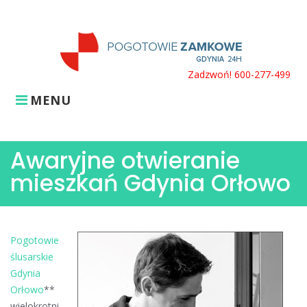
Skip
to
content
Zadzwoń! 600-277-499
MENU
Awaryjne otwieranie
mieszkań Gdynia Orłowo
Pogotowie
ślusarskie
Gdynia
Orłowo
**
wielokrotni