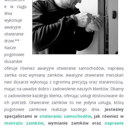
e w ciągu
dnia
wykonuje
awaryjne
otwieranie
drzwi.**
Nasze
pogotowie
ślusarskie
oferuje również awaryjne otwieranie samochodów, naprawę
zamka oraz wymianę zamków. Awaryjne otwieranie mieszkań
nasi ślusarze wykonują z ogromną precyzją oraz starannością,
mając na uwadze dobro i zadowolenie naszych klientów. Dbamy
o zadowolenie każdego klienta, oferując usługi dostosowane do
ich potrzeb. Otwieranie zamków to nie jedyna usługa, którą
pogotowie zamkowe realizuje każdego dnia.
Jesteśmy
specjalistami w
otwieraniu samochodów
, jak również w
montażu zamków
, wymianie zamków oraz
naprawie