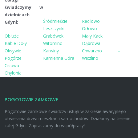
świadczymy w
dzielnicach
Śródmieście
Redłowo
Gdyni:
Leszczynki
Orłowo
Obłuże
Grabówek
Mały Kack
Babie Doły
Witomino
Dąbrowa
Oksywie
Karwiny
Chwarzno –
Pogórze
Kamienna Góra
Wiczlino
Cisowa
Chylonia
POGOTOWIE ZAMKOWE
Pogotowie zamkowe świadczy usługi w zakresie awaryjnego
otwierania drzwi mieszkań i samochodów. Działamy na terenie
całej Gdyni. Zapraszamy do współpracy!