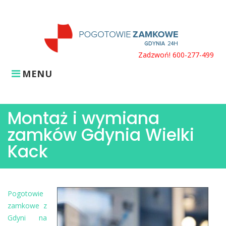
Skip
to
content
Zadzwoń! 600-277-499
MENU
Montaż i wymiana
zamków Gdynia Wielki
Kack
Pogotowie
zamkowe z
Gdyni na