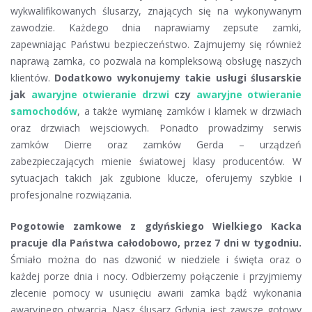
wykwalifikowanych ślusarzy, znających się na wykonywanym
zawodzie. Każdego dnia naprawiamy zepsute zamki,
zapewniając Państwu bezpieczeństwo. Zajmujemy się również
naprawą zamka, co pozwala na kompleksową obsługę naszych
klientów.
Dodatkowo wykonujemy takie usługi ślusarskie
jak
awaryjne otwieranie drzwi
czy
awaryjne otwieranie
samochodów
, a także wymianę zamków i klamek w drzwiach
oraz drzwiach wejsciowych. Ponadto prowadzimy serwis
zamków Dierre oraz zamków Gerda – urządzeń
zabezpieczających mienie światowej klasy producentów. W
sytuacjach takich jak zgubione klucze, oferujemy szybkie i
profesjonalne rozwiązania.
Pogotowie zamkowe z gdyńskiego Wielkiego Kacka
pracuje dla Państwa całodobowo, przez 7 dni w tygodniu.
Śmiało można do nas dzwonić w niedziele i święta oraz o
każdej porze dnia i nocy. Odbierzemy połączenie i przyjmiemy
zlecenie pomocy w usunięciu awarii zamka bądź wykonania
awaryjnego otwarcia. Nasz ślusarz Gdynia jest zawsze gotowy